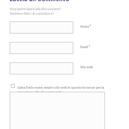
Vuoi partecipare alla discussione?
Sentitevi liberi di contribuire!
*
Nome
*
Email
Sito web
Salva il mio nome, email e sito web in questo browser per la
prossima volta che commento.