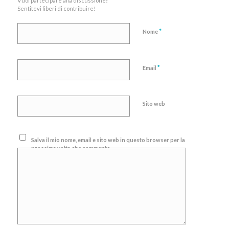
Vuoi partecipare alla discussione?
Sentitevi liberi di contribuire!
*
Nome
*
Email
Sito web
Salva il mio nome, email e sito web in questo browser per la
prossima volta che commento.