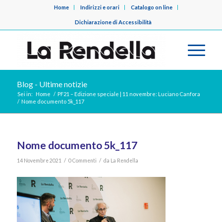
Home
Indirizzi e orari
Catalogo on line
Dichiarazione di Accessibilità
Blog - Ultime notizie
Sei in:
Home
/
PF21 – Edizione speciale | 11 novembre: Luciano Canfora
/
Nome documento 5k_117
Nome documento 5k_117
/
/
14 Novembre 2021
0 Commenti
da
La Rendella