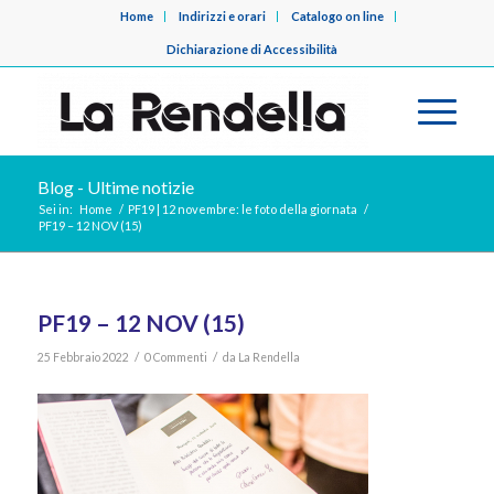
Home
Indirizzi e orari
Catalogo on line
Dichiarazione di Accessibilità
Blog - Ultime notizie
Sei in:
Home
/
PF19 | 12 novembre: le foto della giornata
/
PF19 – 12 NOV (15)
PF19 – 12 NOV (15)
/
/
25 Febbraio 2022
0 Commenti
da
La Rendella