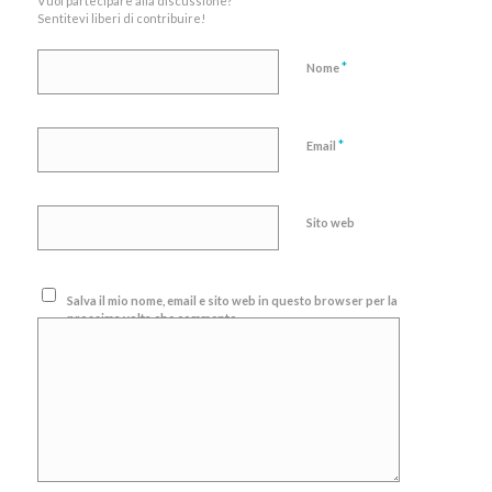
Vuoi partecipare alla discussione?
Sentitevi liberi di contribuire!
*
Nome
*
Email
Sito web
Salva il mio nome, email e sito web in questo browser per la
prossima volta che commento.