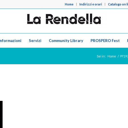
Home
Indirizzi e orari
Catalogo on l
Informazioni
Servizi
Community Library
PROSPERO Fest
Sei in:
Home
/
PF19 