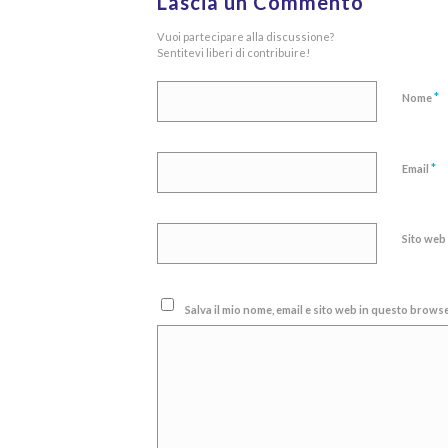
Lascia un Commento
Vuoi partecipare alla discussione?
Sentitevi liberi di contribuire!
*
Nome
*
Email
Sito web
Salva il mio nome, email e sito web in questo brow