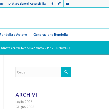
ine
Dichiarazione di Accessibilità
Rendella d’Autore
Generazione Rendella
| 13 novembre: le foto della giornata
/
PF19 – 13 NOV (43)
ARCHIVI
Luglio 2026
Giugno 2026