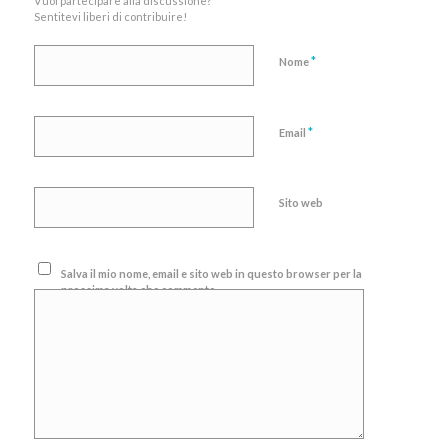
Vuoi partecipare alla discussione?
Sentitevi liberi di contribuire!
*
Nome
*
Email
Sito web
Salva il mio nome, email e sito web in questo browser per la
prossima volta che commento.