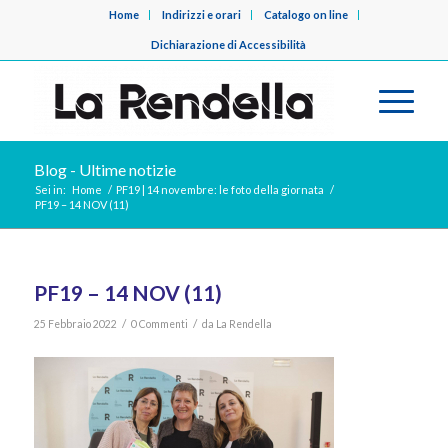
Home
Indirizzi e orari
Catalogo on line
Dichiarazione di Accessibilità
Blog - Ultime notizie
Sei in:
Home
/
PF19 | 14 novembre: le foto della giornata
/
PF19 – 14 NOV (11)
PF19 – 14 NOV (11)
/
/
25 Febbraio 2022
0 Commenti
da
La Rendella