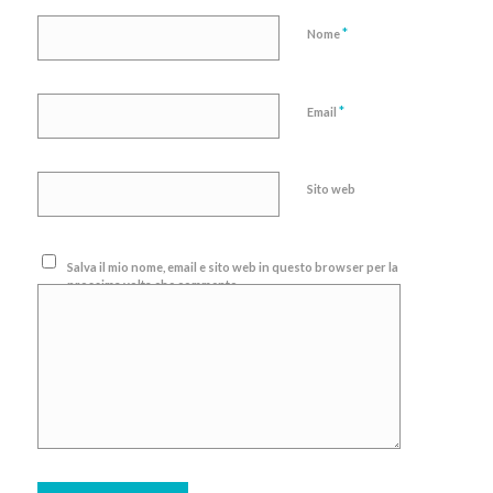
*
Nome
*
Email
Sito web
Salva il mio nome, email e sito web in questo browser per la
prossima volta che commento.