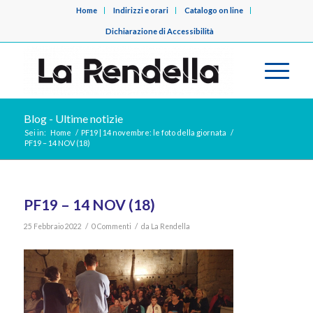
Home
Indirizzi e orari
Catalogo on line
Dichiarazione di Accessibilità
Blog - Ultime notizie
Sei in:
Home
/
PF19 | 14 novembre: le foto della giornata
/
PF19 – 14 NOV (18)
PF19 – 14 NOV (18)
/
/
25 Febbraio 2022
0 Commenti
da
La Rendella