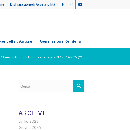
ine
Dichiarazione di Accessibilità
Rendella d’Autore
Generazione Rendella
| 14 novembre: le foto della giornata
/
PF19 – 14 NOV (21)
ARCHIVI
Luglio 2026
Giugno 2026