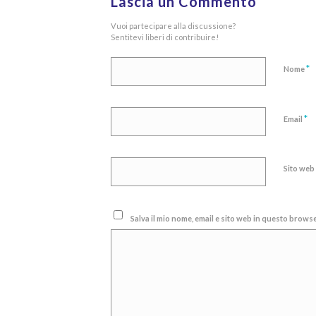
Lascia un Commento
Vuoi partecipare alla discussione?
Sentitevi liberi di contribuire!
*
Nome
*
Email
Sito web
Salva il mio nome, email e sito web in questo brow