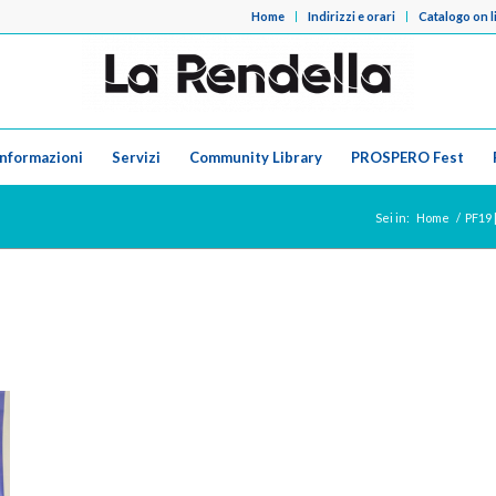
Home
Indirizzi e orari
Catalogo on l
Informazioni
Servizi
Community Library
PROSPERO Fest
Sei in:
Home
/
PF19 