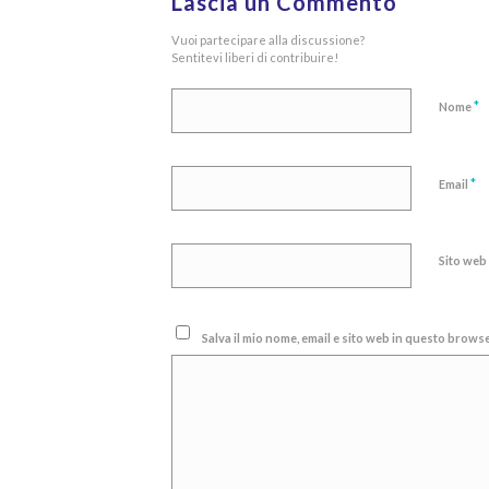
Lascia un Commento
Vuoi partecipare alla discussione?
Sentitevi liberi di contribuire!
*
Nome
*
Email
Sito web
Salva il mio nome, email e sito web in questo brow