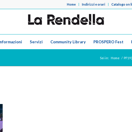
Home
Indirizzi e orari
Catalogo on l
Informazioni
Servizi
Community Library
PROSPERO Fest
Sei in:
Home
/
PF19 