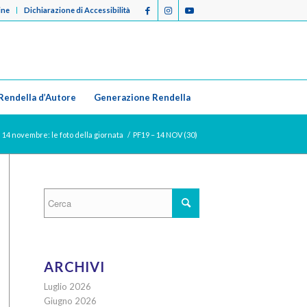
ine
Dichiarazione di Accessibilità
Rendella d’Autore
Generazione Rendella
| 14 novembre: le foto della giornata
/
PF19 – 14 NOV (30)
ARCHIVI
Luglio 2026
Giugno 2026