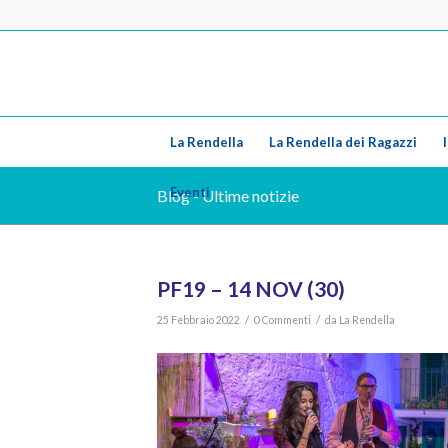
La Rendella
La Rendella dei Ragazzi
Eventi
Blog - Ultime notizie
PF19 – 14 NOV (30)
/
/
25 Febbraio 2022
0 Commenti
da
La Rendella