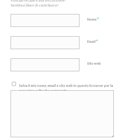
Vuoi partecipare alla discussione?
Sentitevi liberi di contribuire!
*
Nome
*
Email
Sito web
Salva il mio nome, email e sito web in questo browser per la
prossima volta che commento.