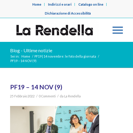
Home
Indirizzi e orari
Catalogo on line
Dichiarazione di Accessibilità
Blog - Ultime notizie
Sei in:
Home
/
PF19 | 14 novembre: le foto della giornata
/
PF19 – 14 NOV (9)
PF19 – 14 NOV (9)
/
/
25 Febbraio 2022
0 Commenti
da
La Rendella