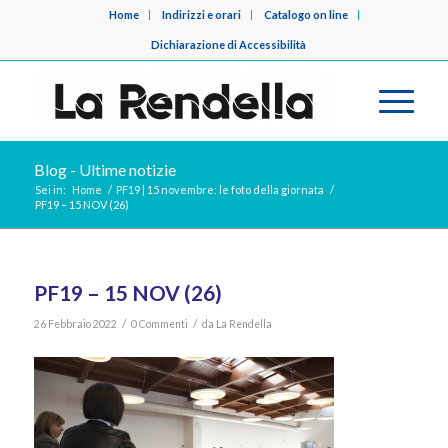
Home
Indirizzi e orari
Catalogo on line
Dichiarazione di Accessibilità
Blog - Ultime notizie
Sei in:
Home
/
PF19 | 15 novembre: le foto della giornata
/
PF19 – 15 NOV (26)
PF19 – 15 NOV (26)
/
/
26 Febbraio 2022
0 Commenti
da
La Rendella