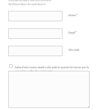
Vuoi partecipare alla discussione?
Sentitevi liberi di contribuire!
*
Nome
*
Email
Sito web
Salva il mio nome, email e sito web in questo browser per la
prossima volta che commento.