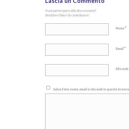
Lascia un Commento
Vuoi partecipare alla discussione?
Sentitevi liberi di contribuire!
*
Nome
*
Email
Sito web
Salva il mio nome, email e sito web in questo brow