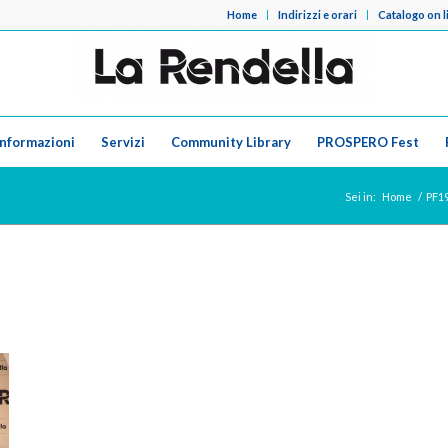
Home
Indirizzi e orari
Catalogo on l
Informazioni
Servizi
Community Library
PROSPERO Fest
Sei in:
Home
/
PF19