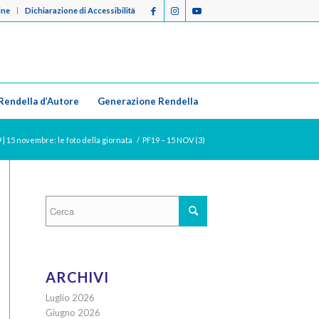
ine
Dichiarazione di Accessibilità
Rendella d’Autore
Generazione Rendella
 | 15 novembre: le foto della giornata
/
PF19 – 15 NOV (3)
ARCHIVI
Luglio 2026
Giugno 2026