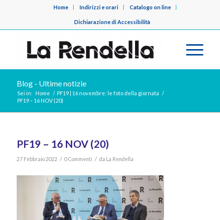
Home
Indirizzi e orari
Catalogo on line
Dichiarazione di Accessibilità
Blog - Ultime notizie
Sei in:
Home
/
PF19 | 16 novembre: le foto della giornata
/
PF19 – 16 NOV (20)
PF19 – 16 NOV (20)
/
/
27 Febbraio 2022
0 Commenti
da
La Rendella