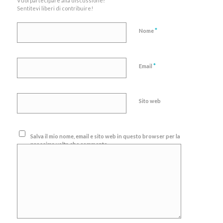
Vuoi partecipare alla discussione?
Sentitevi liberi di contribuire!
*
Nome
*
Email
Sito web
Salva il mio nome, email e sito web in questo browser per la
prossima volta che commento.