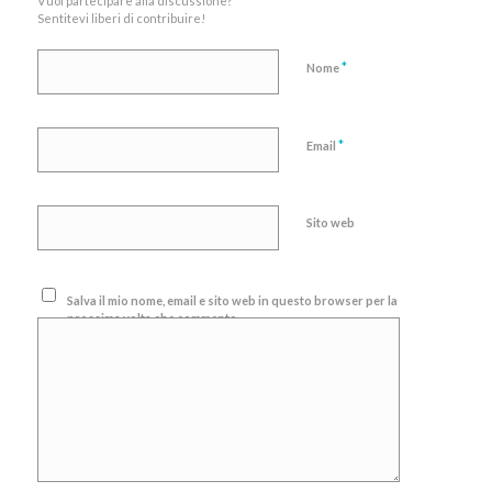
Vuoi partecipare alla discussione?
Sentitevi liberi di contribuire!
*
Nome
*
Email
Sito web
Salva il mio nome, email e sito web in questo browser per la
prossima volta che commento.