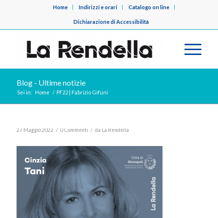
Home
Indirizzi e orari
Catalogo on line
Dichiarazione di Accessibilità
Blog - Ultime notizie
Sei in:
Home
/
PF22 | Fabrizio Gifuni
/
/
27 Maggio 2022
0 Commenti
da
La Rendella