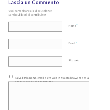
Lascia un Commento
Vuoi partecipare alla discussione?
Sentitevi liberi di contribuire!
*
Nome
*
Email
Sito web
Salva il mio nome, email e sito web in questo browser per la
prossima volta che commento.