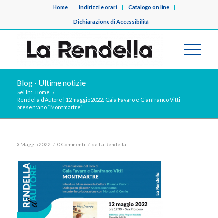
Home
Indirizzi e orari
Catalogo on line
Dichiarazione di Accessibilità
Blog - Ultime notizie
Sei in:
Home
/
Rendella d’Autore | 12 maggio 2022: Gaia Favaro e Gianfranco Vitti
presentano “Montmartre”
/
/
3 Maggio 2022
0 Commenti
da
La Rendella