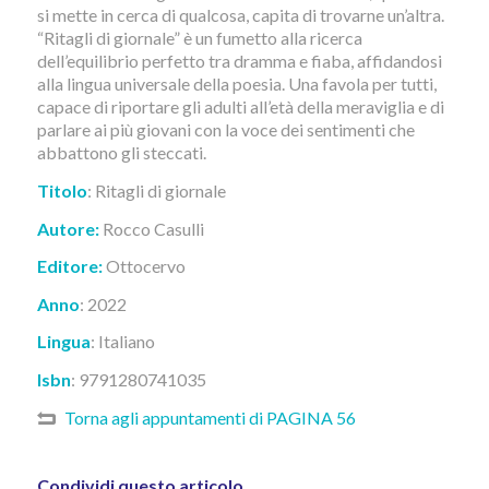
si mette in cerca di qualcosa, capita di trovarne un’altra.
“Ritagli di giornale” è un fumetto alla ricerca
dell’equilibrio perfetto tra dramma e fiaba, affidandosi
alla lingua universale della poesia. Una favola per tutti,
capace di riportare gli adulti all’età della meraviglia e di
parlare ai più giovani con la voce dei sentimenti che
abbattono gli steccati.
Titolo
: Ritagli di giornale
Autore:
Rocco Casulli
Editore:
Ottocervo
Anno
: 2022
Lingua
:
I
taliano
Isbn
: 9791280741035
Torna agli appuntamenti di PAGINA 56
Condividi questo articolo