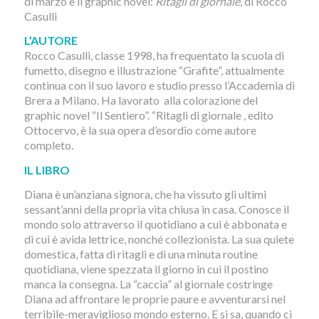
di marzo è il graphic novel:
Ritagli di giornale
, di Rocco
Casulli
L’AUTORE
Rocco Casulli, classe 1998, ha frequentato la scuola di
fumetto, disegno e illustrazione “Grafite”, attualmente
continua con il suo lavoro e studio presso l’Accademia di
Brera a Milano. Ha lavorato alla colorazione del
graphic novel “Il Sentiero”. “Ritagli di giornale , edito
Ottocervo, è la sua opera d’esordio come autore
completo.
IL LIBRO
Diana è un’anziana signora, che ha vissuto gli ultimi
sessant’anni della propria vita chiusa in casa. Conosce il
mondo solo attraverso il quotidiano a cui è abbonata e
di cui è avida lettrice, nonché collezionista. La sua quiete
domestica, fatta di ritagli e di una minuta routine
quotidiana, viene spezzata il giorno in cui il postino
manca la consegna. La “caccia” al giornale costringe
Diana ad affrontare le proprie paure e avventurarsi nel
terribile-meraviglioso mondo esterno. E si sa, quando ci