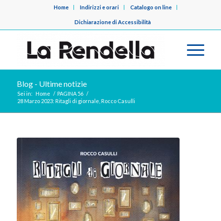
Home
Indirizzi e orari
Catalogo on line
Dichiarazione di Accessibilità
Blog - Ultime notizie
Sei in:
Home
/
PAGINA 56
/
28 Marzo 2023: Ritagli di giornale, Rocco Casulli