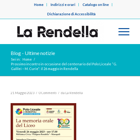
Home
Indirizzi e orari
Catalogo on line
Dichiarazione di Accessibilità
Blog - Ultime notizie
Sei in:
Home
/
Prossimo incontro in occasione del centenario del Polo Liceale “G.
Galilei – M. Curie”: il 26 maggio in Rendella
/
/
21 Maggio 2023
0 Commenti
da
La Rendella