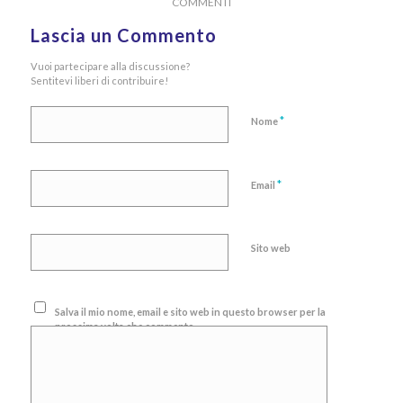
COMMENTI
Lascia un Commento
Vuoi partecipare alla discussione?
Sentitevi liberi di contribuire!
*
Nome
*
Email
Sito web
Salva il mio nome, email e sito web in questo browser per la
prossima volta che commento.