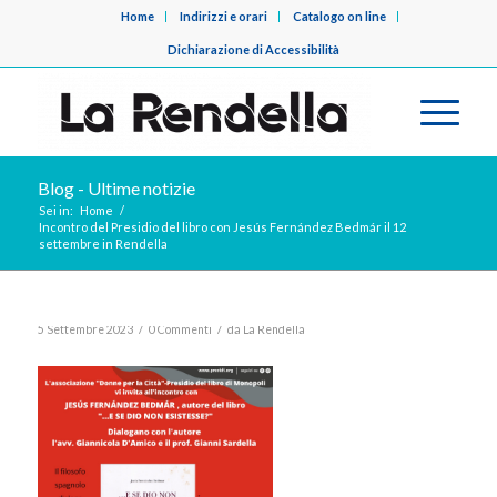
Home
Indirizzi e orari
Catalogo on line
Dichiarazione di Accessibilità
Blog - Ultime notizie
Sei in:
Home
/
Incontro del Presidio del libro con Jesús Fernández Bedmár il 12
settembre in Rendella
/
/
5 Settembre 2023
0 Commenti
da
La Rendella