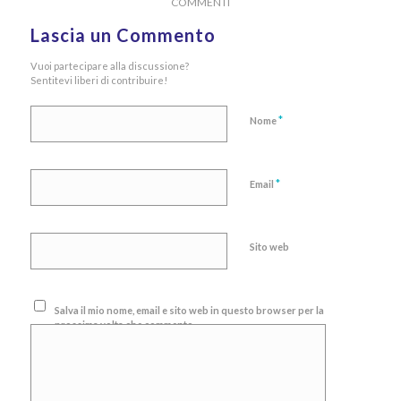
COMMENTI
Lascia un Commento
Vuoi partecipare alla discussione?
Sentitevi liberi di contribuire!
*
Nome
*
Email
Sito web
Salva il mio nome, email e sito web in questo browser per la
prossima volta che commento.