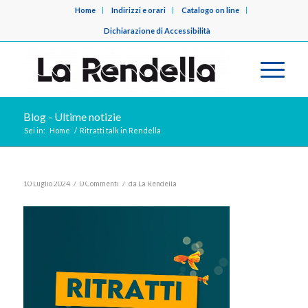
Home
Indirizzi e orari
Catalogo on line
Dichiarazione di Accessibilità
Blog - Ultime notizie
Sei in:
Home
/
Ritratti talk in Rendella
/
/
10 Luglio 2024
0 Commenti
da
La Rendella