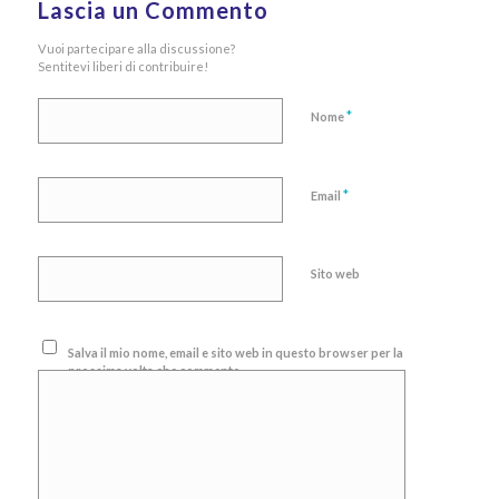
Lascia un Commento
Vuoi partecipare alla discussione?
Sentitevi liberi di contribuire!
*
Nome
*
Email
Sito web
Salva il mio nome, email e sito web in questo browser per la
prossima volta che commento.