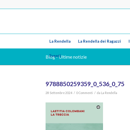
La Rendella
La Rendella dei Ragazzi
Eventi
Blog - Ultime notizie
9788850259359_0_536_0_75
/
/
28 Settembre 2024
0 Commenti
da
La Rendella