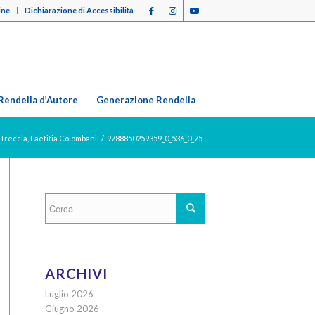
ine
Dichiarazione di Accessibilità
Rendella d’Autore
Generazione Rendella
 Treccia, Laetitia Colombani
/
9788850259359_0_536_0_75
ARCHIVI
Luglio 2026
Giugno 2026