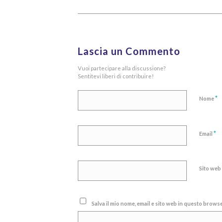
Lascia un Commento
Vuoi partecipare alla discussione?
Sentitevi liberi di contribuire!
*
Nome
*
Email
Sito web
Salva il mio nome, email e sito web in questo brow