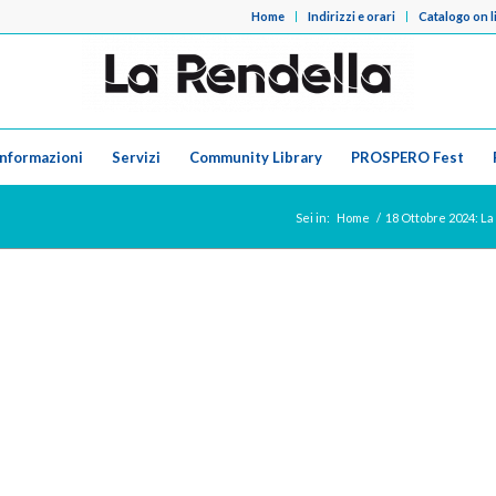
Home
Indirizzi e orari
Catalogo on l
Informazioni
Servizi
Community Library
PROSPERO Fest
Sei in:
Home
/
18 Ottobre 2024: La