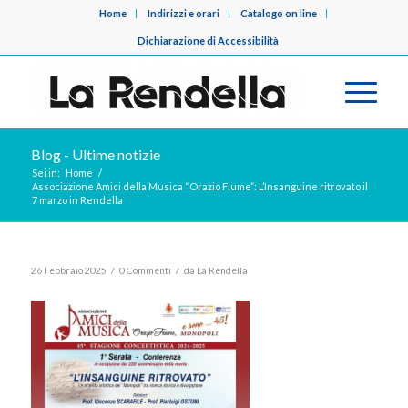
Home
Indirizzi e orari
Catalogo on line
Dichiarazione di Accessibilità
Blog - Ultime notizie
Sei in:
Home
/
Associazione Amici della Musica “Orazio Fiume”: L’Insanguine ritrovato il
7 marzo in Rendella
/
/
26 Febbraio 2025
0 Commenti
da
La Rendella