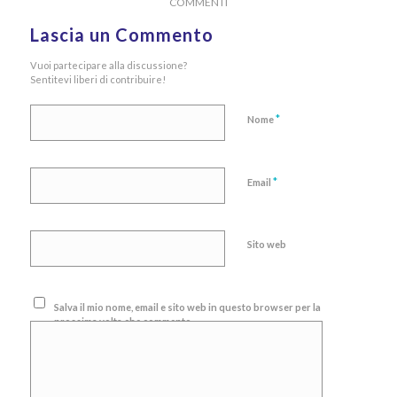
COMMENTI
Lascia un Commento
Vuoi partecipare alla discussione?
Sentitevi liberi di contribuire!
*
Nome
*
Email
Sito web
Salva il mio nome, email e sito web in questo browser per la
prossima volta che commento.