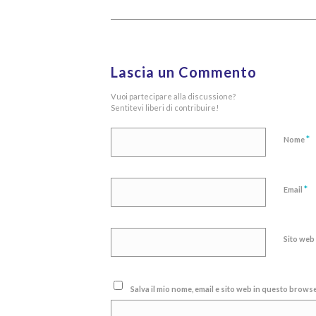
Lascia un Commento
Vuoi partecipare alla discussione?
Sentitevi liberi di contribuire!
*
Nome
*
Email
Sito web
Salva il mio nome, email e sito web in questo brow