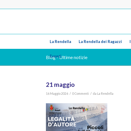
La Rendella
La Rendella dei Ragazzi
Eventi
Blog - Ultime notizie
21 maggio
/
/
16 Maggio 2026
0 Commenti
da
La Rendella