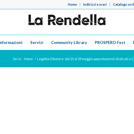
Home
Indirizzi e orari
Catalogo on l
Informazioni
Servizi
Community Library
PROSPERO Fest
Sei in:
Home
/
Legalità D’Autore: dal 21 al 29 maggio appuntamenti dedicati a Co