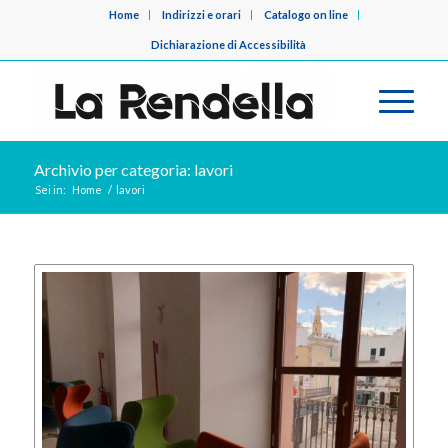
Home
Indirizzi e orari
Catalogo on line
Dichiarazione di Accessibilità
Archivio per categoria: lavori
Sei in:
Home
/
lavori