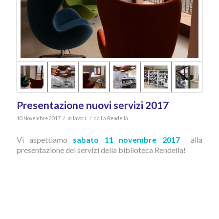
Presentazione nuovi servizi 2017
/
/
10 Novembre 2017
in
lavori
da
La Rendella
Vi aspettiamo
sabato 11 novembre 2017
alla
presentazione dei servizi della biblioteca Rendella!