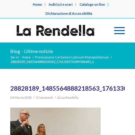
Home
Indirizzi e orari
Catalogo on line
Dichiarazione di Accessibilità
Blog - Ultime notizie
Sei in:
Home
/
Premiazione Certamen Latinum Monopolitanum
/
28828189_1485564888218563_1761330755049586485_o
28828189_1485564888218563_176133075
/
/
24 Marzo 2018
0 Commenti
da
La Rendella