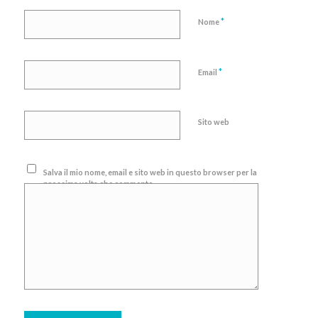
*
Nome
*
Email
Sito web
Salva il mio nome, email e sito web in questo browser per la
prossima volta che commento.