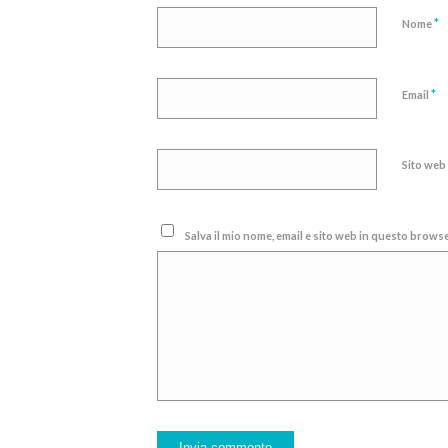
*
Nome
*
Email
Sito web
Salva il mio nome, email e sito web in questo brow