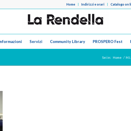
Home
Indirizzi e orari
Catalogo on l
Informazioni
Servizi
Community Library
PROSPERO Fest
Sei in:
Home
/
M.I