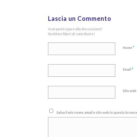
Lascia un Commento
Vuoi partecipare alla discussione?
Sentitevi liberi di contribuire!
*
Nome
*
Email
Sito web
Salva il mio nome, email e sito web in questo brow