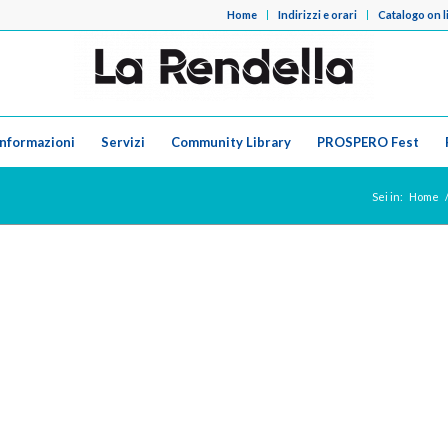
Home
Indirizzi e orari
Catalogo on l
Informazioni
Servizi
Community Library
PROSPERO Fest
Sei in:
Home