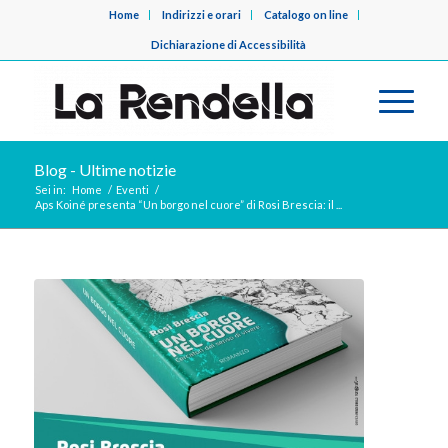
Home
Indirizzi e orari
Catalogo on line
Dichiarazione di Accessibilità
Blog - Ultime notizie
Sei in:
Home
/
Eventi
/
Aps Koiné presenta “Un borgo nel cuore” di Rosi Brescia: il ...