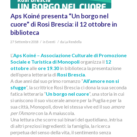
Aps Koiné presenta “Un borgo nel
cuore” di Rosi Brescia: il 12 ottobre in
biblioteca
/
/
27 Settembre 2018
in
Eventi
da
La Rendella
L’
Aps Koiné – Associazione Culturale di Promozione
Sociale e Turistica di Monopoli
organizza il
12
ottobre
alle
ore 19.30
in biblioteca la presentazione
dell’opera letteraria di
Rosi Brescia
.
A due anni dal suo primo romanzo “
All’amore non si
sfugge
“, la scrittrice Rosi Brescia ci dona la sua seconda
fatica letteraria “
Un borgo nel cuore
“, una storia in cui
si uniscono il suo viscerale amore per la Puglia e per la
sua città, Monopoli, dove lei stessa vive ed il suo
amore
per l’Amore
con la A maiuscola.
Una lettura che scorre sui binari del quotidiano, intrisa
di altri preziosi ingredienti: la famiglia, la ricerca
perpetua del senso della vita, il sentimento senza