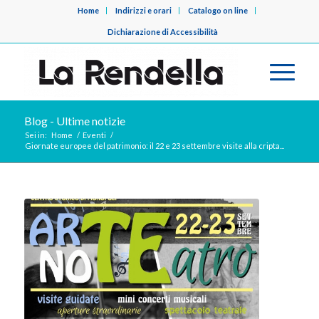
Home
Indirizzi e orari
Catalogo on line
Dichiarazione di Accessibilità
Blog - Ultime notizie
Sei in:
Home
/
Eventi
/
Giornate europee del patrimonio: il 22 e 23 settembre visite alla cripta...