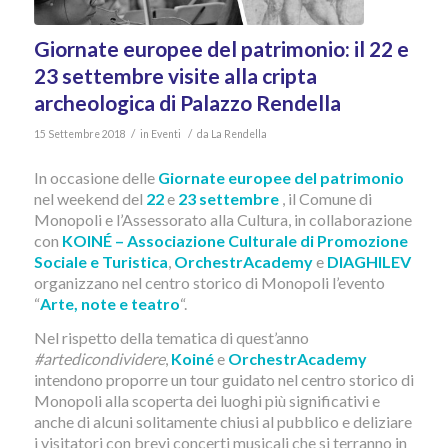
Giornate europee del patrimonio: il 22 e
23 settembre visite alla cripta
archeologica di Palazzo Rendella
/
/
15 Settembre 2018
in
Eventi
da
La Rendella
In occasione delle
Giornate europee del patrimonio
nel weekend del
22
e
23 settembre
, il Comune di
Monopoli e l’Assessorato alla Cultura, in collaborazione
con
KOINÉ – Associazione Culturale di Promozione
Sociale e Turistica
,
OrchestrAcademy
e
DIAGHILEV
organizzano nel centro storico di Monopoli l’evento
“
Arte, note e teatro
“.
Nel rispetto della tematica di quest’anno
#artedicondividere
,
Koiné
e
OrchestrAcademy
intendono proporre un tour guidato nel centro storico di
Monopoli alla scoperta dei luoghi più significativi e
anche di alcuni solitamente chiusi al pubblico e deliziare
i visitatori con brevi concerti musicali che si terranno in