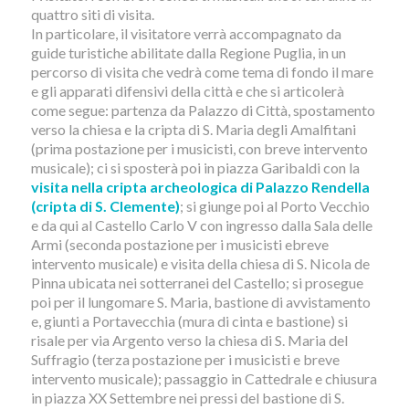
quattro siti di visita.
In particolare, il visitatore verrà accompagnato da
guide turistiche abilitate dalla Regione Puglia, in un
percorso di visita che vedrà come tema di fondo il mare
e gli apparati difensivi della città e che si articolerà
come segue: partenza da Palazzo di Città, spostamento
verso la chiesa e la cripta di S. Maria degli Amalfitani
(prima postazione per i musicisti, con breve intervento
musicale); ci si sposterà poi in piazza Garibaldi con la
visita nella cripta archeologica di Palazzo Rendella
(cripta di S. Clemente)
; si giunge poi al Porto Vecchio
e da qui al Castello Carlo V con ingresso dalla Sala delle
Armi (seconda postazione per i musicisti ebreve
intervento musicale) e visita della chiesa di S. Nicola de
Pinna ubicata nei sotterranei del Castello; si prosegue
poi per il lungomare S. Maria, bastione di avvistamento
e, giunti a Portavecchia (mura di cinta e bastione) si
risale per via Argento verso la chiesa di S. Maria del
Suffragio (terza postazione per i musicisti e breve
intervento musicale); passaggio in Cattedrale e chiusura
in piazza XX Settembre nei pressi del bastione di S.