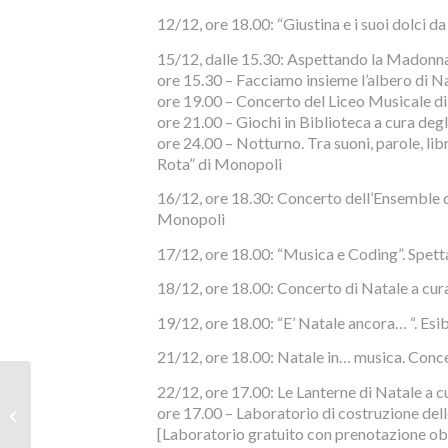
12/12, ore 18.00: “Giustina e i suoi dolci da
15/12, dalle 15.30: Aspettando la Madonna
ore 15.30 – Facciamo insieme l’albero di N
ore 19.00 – Concerto del Liceo Musicale d
ore 21.00 – Giochi in Biblioteca a cura degl
ore 24.00 – Notturno. Tra suoni, parole, li
Rota” di Monopoli
16/12, ore 18.30: Concerto dell’Ensemble d
Monopoli
17/12, ore 18.00: “Musica e Coding”. Spet
18/12, ore 18.00: Concerto di Natale a cu
19/12, ore 18.00: “E’ Natale ancora… “. Es
21/12, ore 18.00: Natale in… musica. Conce
Personal Branding
22/12, ore 17.00: Le Lanterne di Natale a cu
Canvas: workshop in
ore 17.00 – Laboratorio di costruzione dell
biblioteca il 29
[Laboratorio gratuito con prenotazione o