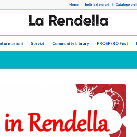
Home
Indirizzi e orari
Catalogo on l
Informazioni
Servizi
Community Library
PROSPERO Fest