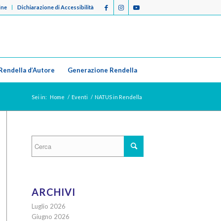
ine
Dichiarazione di Accessibilità
Rendella d’Autore
Generazione Rendella
Sei in:
Home
/
Eventi
/
NATUS in Rendella
ARCHIVI
Luglio 2026
Giugno 2026