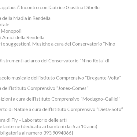
 applausi”. Incontro con l’autrice Giustina Dibello
 della Madia in Rendella
atale
i Monopoli
i Amici della Rendella
bri e suggestioni. Musiche a cura del Conservatorio “Nino
i strumenti ad arco del Conservatorio “Nino Rota” di
tacolo musicale dell’Istituto Comprensivo “Bregante-Volta”
ra dell’Istituto Comprensivo “Jones-Comes”
ibizioni a cura dell’Istituto Comprensivo “Modugno-Galilei”
rto di Natale a cura dell’Istituto Comprensivo “Dieta-Sofo”
ra di Fly – Laboratorio delle arti
e lanterne (dedicato ai bambini dai 6 ai 10 anni)
bbligatoria al numero 393.9094866]