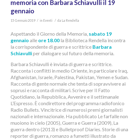
memoria con Barbara Schiavulli il 19
gennaio
/
/
15 Gennaio 2019
in
Eventi
da
La Rendella
Aspettando il Giorno della Memoria,
sabato 19
gennaio
alle
ore 18.00
la Biblioteca Rendella incontra
la corrispondente di guerra e scrittrice
Barbara
Schiavulli
per dialogare sul futuro della memoria.
Barbara Schiavulli è inviata di guerra e scrittrice.
Racconta i conflitti in medio Oriente, in particolare Iraq,
Afghanistan, Israele, Palestina, Pakistan, Yemen e Sudan.
Racconta di gente normale che tenta di sopravvivere ai
soprusi e racconta di militari. Scrive per Il Fatto
Quotidiano, la Repubblica, Avvenire e il settimanale
L’Espresso. È condirettore del programma radiofonico
Radio Bullets. Vincitrice di numerosi premi giornalisti
nazionali e internazionale. Ha pubblicato Le farfalle non
muoiono in cielo (2005), Guerra e Guerra (2009), La
guerra dentro (2013) e Bulletproof Diaries. Storie di una
reporter di guerra, romanzo a fumetti illustrato da