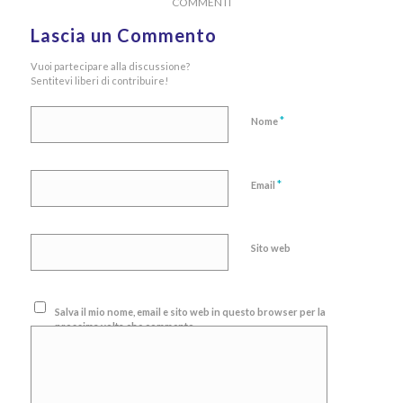
COMMENTI
Lascia un Commento
Vuoi partecipare alla discussione?
Sentitevi liberi di contribuire!
*
Nome
*
Email
Sito web
Salva il mio nome, email e sito web in questo browser per la
prossima volta che commento.