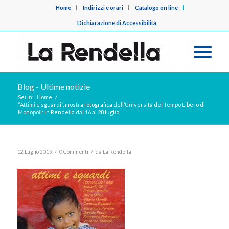
Home
Indirizzi e orari
Catalogo on line
Dichiarazione di Accessibilità
Blog - Ultime notizie
Sei in:
Home
/
“Attimi e sguardi”, mostra fotografica dell’Università del Tempo Libero di
Monopoli: in Rendella dal 16 al 28 luglio
/
/
12 Luglio 2019
0 Commenti
da
La Rendella