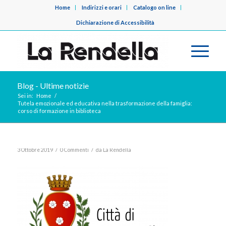
Home
Indirizzi e orari
Catalogo on line
Dichiarazione di Accessibilità
Blog - Ultime notizie
Sei in:
Home
/
Tutela emozionale ed educativa nella trasformazione della famiglia:
corso di formazione in biblioteca
/
/
3 Ottobre 2019
0 Commenti
da
La Rendella