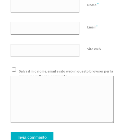
*
Nome
*
Email
Sito web
Salva il mio nome, email e sito web in questo browser per la
prossima volta che commento.