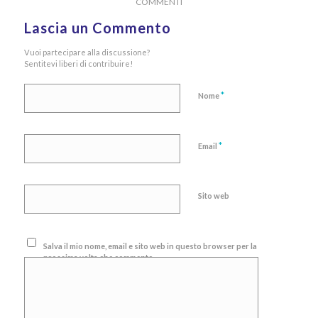
COMMENTI
Lascia un Commento
Vuoi partecipare alla discussione?
Sentitevi liberi di contribuire!
*
Nome
*
Email
Sito web
Salva il mio nome, email e sito web in questo browser per la
prossima volta che commento.