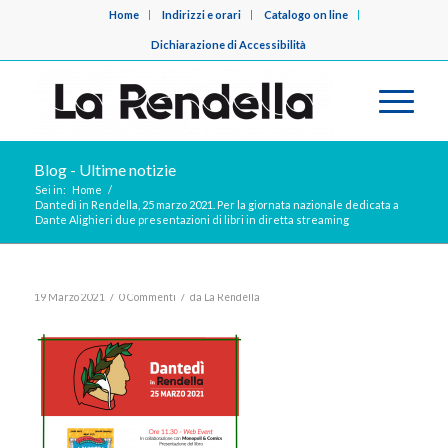
Home
Indirizzi e orari
Catalogo on line
Dichiarazione di Accessibilità
Blog - Ultime notizie
Sei in:
Home
/
Dantedì in Rendella, 25 marzo 2021. Per la giornata nazionale dedicata a
Dante Alighieri due presentazioni di libri in diretta streaming
/
/
19 Marzo 2021
0 Commenti
da
La Rendella