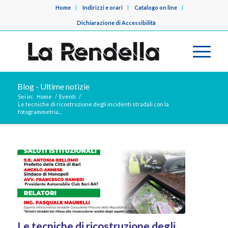
Home
Indirizzi e orari
Catalogo on line
Dichiarazione di Accessibilità
Blog - Ultime notizie
Sei in:
Home
/
Eventi
/
Le tecniche di ricostruzione degli incidenti stradali con la
fotogrammetria...
Le tecniche di ricostruzione degli