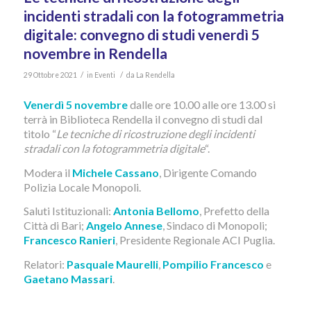
incidenti stradali con la fotogrammetria
digitale: convegno di studi venerdì 5
novembre in Rendella
/
/
29 Ottobre 2021
in
Eventi
da
La Rendella
Venerdì 5 novembre
dalle ore 10.00 alle ore 13.00 si
terrà in Biblioteca Rendella il convegno di studi dal
titolo “
Le tecniche di ricostruzione degli incidenti
stradali con la fotogrammetria digitale
“.
Modera il
Michele Cassano
, Dirigente Comando
Polizia Locale Monopoli.
Saluti Istituzionali:
Antonia Bellomo
, Prefetto della
Città di Bari;
Angelo Annese
, Sindaco di Monopoli;
Francesco Ranieri
, Presidente Regionale ACI Puglia.
Relatori:
Pasquale Maurelli
,
Pompilio Francesco
e
Gaetano Massari
.