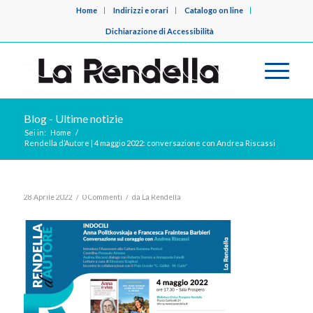
Home
Indirizzi e orari
Catalogo on line
Dichiarazione di Accessibilità
Blog - Ultime notizie
Sei in:
Home
/
Rendella d’Autore | 4 maggio 2022: conversazione con Andrea Riscassi
/
/
28 Aprile 2022
0 Commenti
da
La Rendella