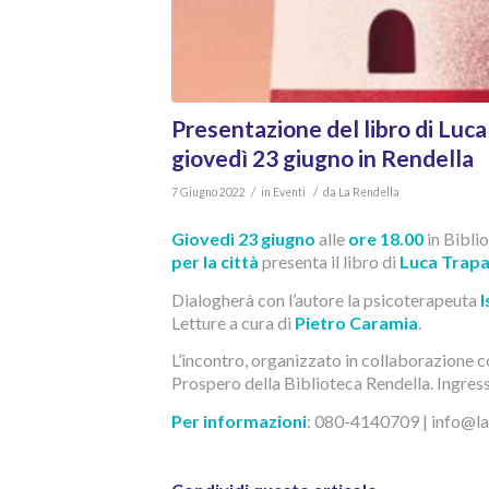
Presentazione del libro di Luc
giovedì 23 giugno in Rendella
/
/
7 Giugno 2022
in
Eventi
da
La Rendella
Giovedì 23 giugno
alle
ore 18.00
in Biblio
per la città
presenta il libro di
Luca Trap
Dialogherà con l’autore la psicoterapeuta
I
Letture a cura di
Pietro Caramia
.
L’incontro, organizzato in collaborazione 
Prospero della Biblioteca Rendella. Ingress
Per informazioni
: 080-4140709 | info@lar