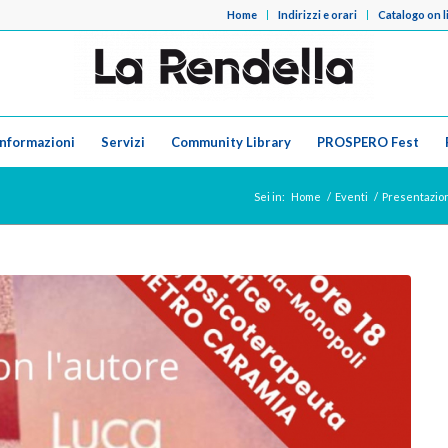
Home
Indirizzi e orari
Catalogo on l
Informazioni
Servizi
Community Library
PROSPERO Fest
Sei in:
Home
/
Eventi
/
Presentazione