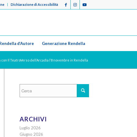
ine
Dichiarazione di Accessibilità
Rendella d’Autore
Generazione Rendella
za con Il TeatroVerso dell’Arcadìa l’8 novembre in Rendella
ARCHIVI
Luglio 2026
Giugno 2026