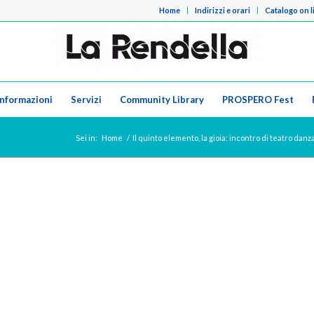
Home
Indirizzi e orari
Catalogo on l
Informazioni
Servizi
Community Library
PROSPERO Fest
Sei in:
Home
/
Il quinto elemento, la gioia: incontro di teatro dan