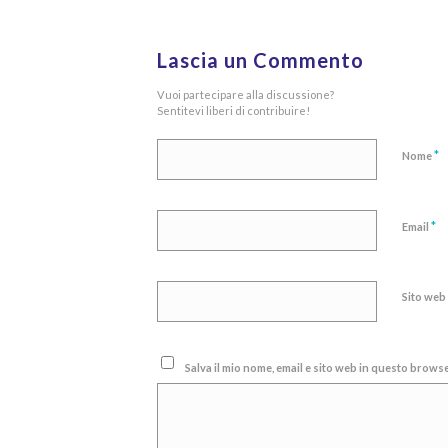
Lascia un Commento
Vuoi partecipare alla discussione?
Sentitevi liberi di contribuire!
*
Nome
*
Email
Sito web
Salva il mio nome, email e sito web in questo brow