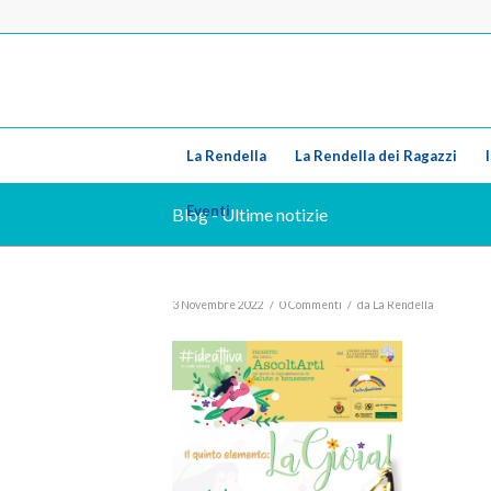
La Rendella
La Rendella dei Ragazzi
Eventi
Blog - Ultime notizie
/
/
3 Novembre 2022
0 Commenti
da
La Rendella