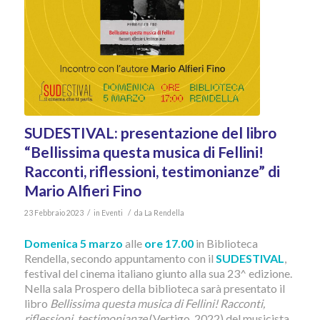
SUDESTIVAL: presentazione del libro
“Bellissima questa musica di Fellini!
Racconti, riflessioni, testimonianze” di
Mario Alfieri Fino
/
/
23 Febbraio 2023
in
Eventi
da
La Rendella
Domenica 5 marzo
alle
ore 17.00
in Biblioteca
Rendella, secondo appuntamento con il
SUDESTIVAL
,
festival del cinema italiano giunto alla sua 23^ edizione.
Nella sala Prospero della biblioteca sarà presentato il
libro
Bellissima questa musica di Fellini! Racconti,
riflessioni, testimonianze
(Vertigo, 2022) del musicista