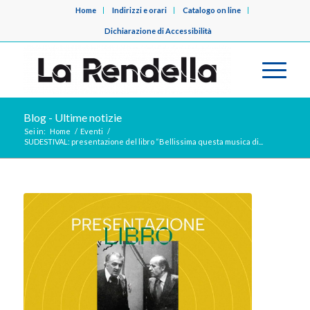
Home
Indirizzi e orari
Catalogo on line
Dichiarazione di Accessibilità
Blog - Ultime notizie
Sei in:
Home
/
Eventi
/
SUDESTIVAL: presentazione del libro “Bellissima questa musica di...