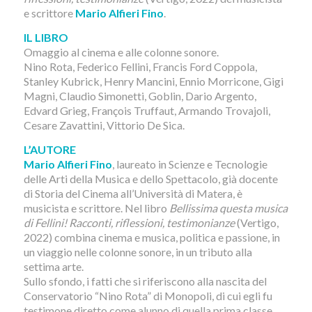
e scrittore
Mario Alfieri Fino
.
IL LIBRO
Omaggio al cinema e alle colonne sonore.
Nino Rota, Federico Fellini, Francis Ford Coppola,
Stanley Kubrick, Henry Mancini, Ennio Morricone, Gigi
Magni, Claudio Simonetti, Goblin, Dario Argento,
Edvard Grieg, François Truffaut, Armando Trovajoli,
Cesare Zavattini, Vittorio De Sica.
L’AUTORE
Mario Alfieri Fino
, laureato in Scienze e Tecnologie
delle Arti della Musica e dello Spettacolo, già docente
di Storia del Cinema all’Università di Matera, è
musicista e scrittore. Nel libro
Bellissima questa musica
di Fellini! Racconti, riflessioni, testimonianze
(Vertigo,
2022) combina cinema e musica, politica e passione, in
un viaggio nelle colonne sonore, in un tributo alla
settima arte.
Sullo sfondo, i fatti che si riferiscono alla nascita del
Conservatorio “Nino Rota” di Monopoli, di cui egli fu
testimone diretto come alunno di quella prima classe