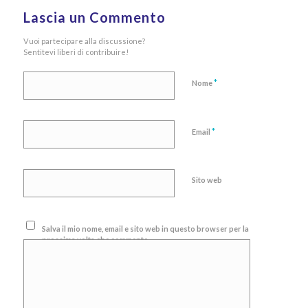
Lascia un Commento
Vuoi partecipare alla discussione?
Sentitevi liberi di contribuire!
*
Nome
*
Email
Sito web
Salva il mio nome, email e sito web in questo browser per la
prossima volta che commento.