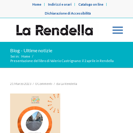
Home
Indirizzi e orari
Catalogo on line
Dichiarazione di Accessibilità
Blog - Ultime notizie
Sei in:
Home
/
Presentazione del libro di Valerio Castrignano: il 2 aprile in Rendella
/
/
21 Marzo 2023
0 Commenti
da
La Rendella