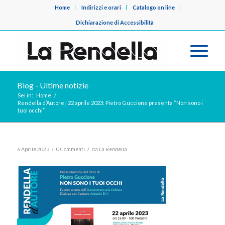
Home
Indirizzi e orari
Catalogo on line
Dichiarazione di Accessibilità
Blog - Ultime notizie
Sei in:
Home
/
Rendella d’Autore | 22 aprile 2023: Pietro Guccione presenta “Non sono i
tuoi occhi”
/
/
6 Aprile 2023
0 Commenti
da
La Rendella