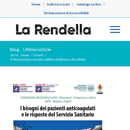
Home
Indirizzi e orari
Catalogo on line
Dichiarazione di Accessibilità
Blog - Ultime notizie
Sei in:
Home
/
Eventi
/
Il 30 novembre incontro AIPA in Biblioteca Rendella