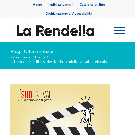
Home
Indirizzi e orari
Catalogo on line
Dichiarazione di Accessibilità
Blog - Ultime notizie
Sei in:
Home
/
Eventi
/
Gli Imprescindibili: il Sudestival in Rendella dal 3 al 24 febbraio