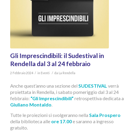
Gli Imprescindibili: il Sudestival in
Rendella dal 3 al 24 febbraio
/
/
2 Febbraio 2024
in
Eventi
da
La Rendella
Anche quest’anno una sezione del
SUDESTIVAL
verrà
proiettata in Rendella, i sabato pomeriggio dal 3 al 24
febbraio:
“Gli Imprescindibili”
retrospettiva dedicata a
Giuliano Montaldo
.
Tutte le proiezioni si svolgeranno nella
Sala Prospero
della biblioteca alle
ore 17.00
e saranno a ingresso
gratuito.