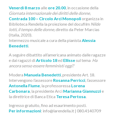
Venerdì 8 marzo
alle
ore 20.00
, in occasione della
Giornata internazionale dei diritti delle donne
,
Contrada 100 – Circolo Arci Monopoli
organizza in
Biblioteca Rendella la proiezione del docufilm
Nilde
Iotti, il tempo delle donne
, diretto da Peter Marcias
(Italia, 2020).
Intermezzo musicale a cura della pianista
Alessia
Benedetti
.
A seguire dibattito all’americana animato dalle ragazze
e dai ragazzi di
Articolo 18
ed
Ellisse
sul tema
Ha
ancora senso essere femministi oggi?
Modera
Manuela Benedetti
, presidente Art. 18.
Intervengono l’assessore
Rosanna Perricci
, l’assessore
Antonella Fiume
, la professoressa
Lorena
Carbonara
, la presidente Arci
Marianna Giannuzzi
e
la direttrice di Banca Etica
Teresa Pertosa
.
Ingresso gratuito, fino ad esaurimento posti.
Per informazioni
: info@larendella.it | 080.4140709