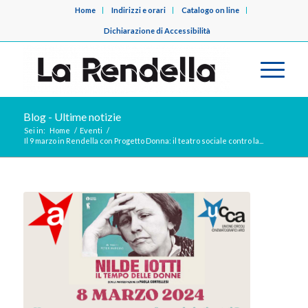
Home
Indirizzi e orari
Catalogo on line
Dichiarazione di Accessibilità
Blog - Ultime notizie
Sei in:
Home
/
Eventi
/
Il 9 marzo in Rendella con Progetto Donna: il teatro sociale contro la...