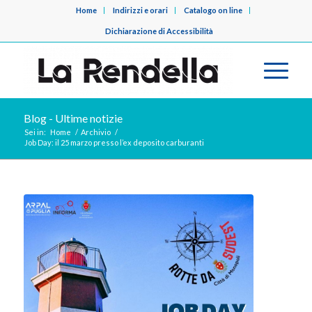
Home
Indirizzi e orari
Catalogo on line
Dichiarazione di Accessibilità
Blog - Ultime notizie
Sei in:
Home
/
Archivio
/
Job Day: il 25 marzo presso l’ex deposito carburanti