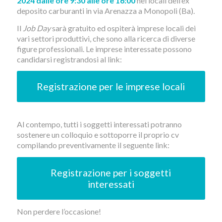
2024 dalle ore 9:30 alle ore 16:00
nei locali dell’ex
deposito carburanti in via Arenazza a Monopoli (Ba).
Il
Job Day
sarà gratuito ed ospiterà imprese locali dei
vari settori produttivi, che sono alla ricerca di diverse
figure professionali. Le imprese interessate possono
candidarsi registrandosi al link:
Registrazione per le imprese locali
Al contempo, tutti i soggetti interessati potranno
sostenere un colloquio e sottoporre il proprio cv
compilando preventivamente il seguente link:
Registrazione per i soggetti
interessati
Non perdere l’occasione!