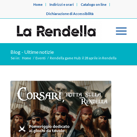
Home
Indirizzi e orari
Catalogo on line
Dichiarazione di Accessibilità
Blog - Ultime notizie
Sei in:
Home
/
Eventi
/
Rendella game Hub: il 28 aprile in Rendella