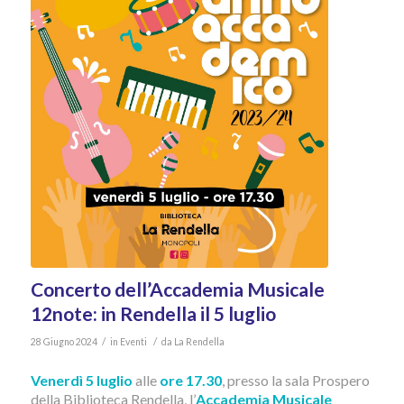
Concerto dell’Accademia Musicale
12note: in Rendella il 5 luglio
/
/
28 Giugno 2024
in
Eventi
da
La Rendella
Venerdì 5 luglio
alle
ore 17.30
, presso la sala Prospero
della Biblioteca Rendella, l’
Accademia Musicale