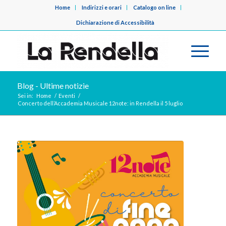
Home
Indirizzi e orari
Catalogo on line
Dichiarazione di Accessibilità
Blog - Ultime notizie
Sei in:
Home
/
Eventi
/
Concerto dell’Accademia Musicale 12note: in Rendella il 5 luglio