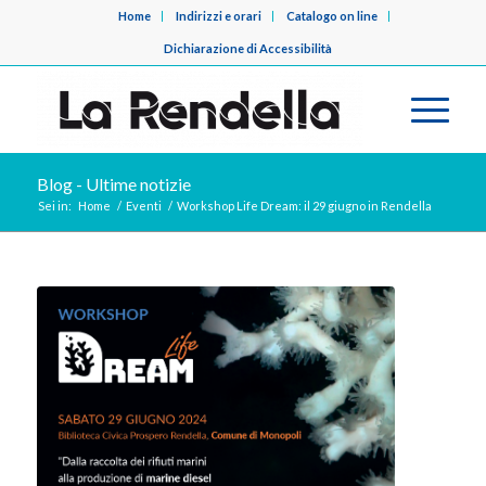
Home
Indirizzi e orari
Catalogo on line
Dichiarazione di Accessibilità
Blog - Ultime notizie
Sei in:
Home
/
Eventi
/
Workshop Life Dream: il 29 giugno in Rendella