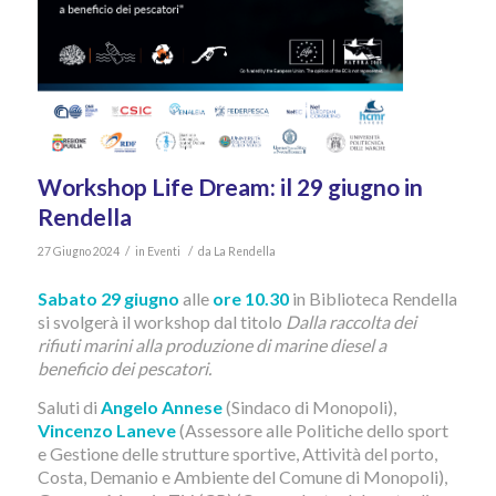
Workshop Life Dream: il 29 giugno in
Rendella
/
/
27 Giugno 2024
in
Eventi
da
La Rendella
Sabato 29 giugno
alle
ore 10.30
in Biblioteca Rendella
si svolgerà il workshop dal titolo
Dalla raccolta dei
rifiuti marini alla produzione di marine diesel a
beneficio dei pescatori.
Saluti di
Angelo Annese
(Sindaco di Monopoli),
Vincenzo Laneve
(Assessore alle Politiche dello sport
e Gestione delle strutture sportive, Attività del porto,
Costa, Demanio e Ambiente del Comune di Monopoli),