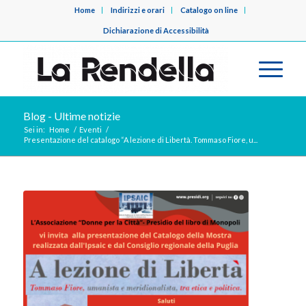
Home
Indirizzi e orari
Catalogo on line
Dichiarazione di Accessibilità
Blog - Ultime notizie
Sei in:
Home
/
Eventi
/
Presentazione del catalogo “A lezione di Libertà. Tommaso Fiore, u...