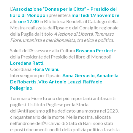
L’
Associazione “Donne per la Citta” – Presidio del
libro di Monopoli
presenterà
martedì 19 novembre
alle
ore 17.00
in Biblioteca Rendella il Catalogo della
Mostra realizzata dall’Ipsaic e dal Consiglio regionale
della Puglia dal titolo
A lezione di Libertà. Tommaso
Fiore, umanista e meridionalista, tra etica e politica
.
Saluti dell’Assessore alla Cultura
Rosanna Perricci
e
della Presidente del Presidio del libro di Monopoli
Loredana Ratti
.
Coordiana
Flora Villani
.
Intervengono per l’Ipsaic:
Anna Gervasio
,
Annabella
De Robertis
,
Vito Antonio Leuzzi
,
Raffaele
Pellegrino
.
Tommaso Fiore fu uno dei più importanti antifascisti
pugliesi. L’istituto Pugliese per la Storia
dell’Antifascismo gli ha dedicato una mostra nel 2023,
cinquantenario della morte. Nella mostra, allocata
nell’androne dell’Archivio di Stato di Bari, sono stati
esposti documenti inediti della polizia politica fascista