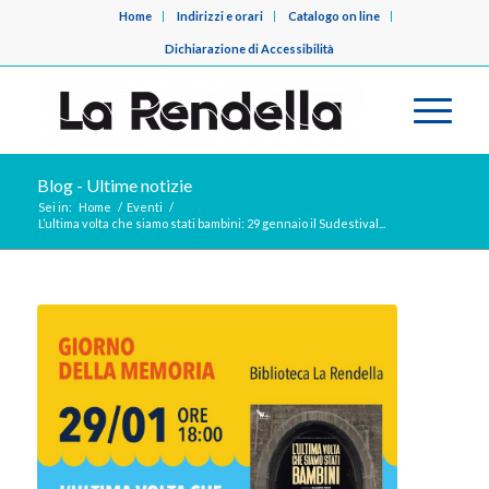
Home
Indirizzi e orari
Catalogo on line
Dichiarazione di Accessibilità
Blog - Ultime notizie
Sei in:
Home
/
Eventi
/
L’ultima volta che siamo stati bambini: 29 gennaio il Sudestival...