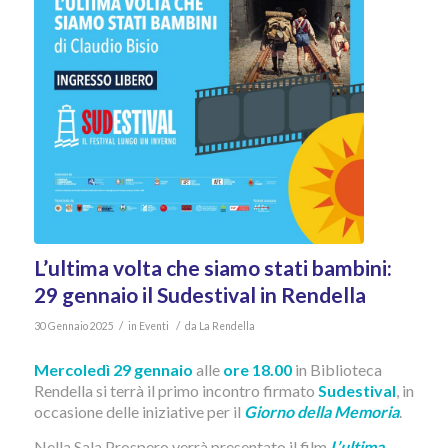
L’ultima volta che siamo stati bambini:
29 gennaio il Sudestival in Rendella
/
/
30 Gennaio 2025
in
Eventi
da
La Rendella
Mercoledì 29 gennaio
alle
ore 18.00
in Biblioteca
Rendella si terrà il primo incontro firmato
Sudestival
, in
occasione delle iniziative per il
Giorno della Memoria
.
Nella Sala Prospero verrà presentato il film
L’ultima