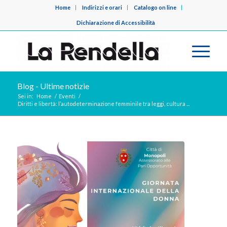
Home
Indirizzi e orari
Catalogo on line
Dichiarazione di Accessibilità
Blog - Ultime notizie
Sei in:
Home
/
Eventi
/
Diritti e libertà: l’autodeterminazione femminile tra leggi, cultura ...