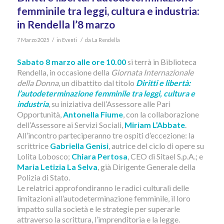
femminile tra leggi, cultura e industria:
in Rendella l’8 marzo
/
/
7 Marzo 2025
in
Eventi
da
La Rendella
Sabato 8 marzo alle ore 10.00
si terrà in Biblioteca
Rendella, in occasione della
Giornata Internazionale
della Donna
, un dibattito dal titolo
Diritti e libertà:
l’autodeterminazione femminile tra leggi, cultura e
industria
, su iniziativa dell’Assessore alle Pari
Opportunità,
Antonella Fiume
, con la collaborazione
dell’Assessore ai Servizi Sociali,
Miriam L’Abbate
.
All’incontro parteciperanno tre ospiti d’eccezione: la
scrittrice
Gabriella Genisi
, autrice del ciclo di opere su
Lolita Lobosco;
Chiara Pertosa
, CEO di Sitael S.p.A.; e
Maria Letizia La Selva
, già Dirigente Generale della
Polizia di Stato.
Le relatrici approfondiranno le radici culturali delle
limitazioni all’autodeterminazione femminile, il loro
impatto sulla società e le strategie per superarle
attraverso la scrittura, l’imprenditoria e la legge.